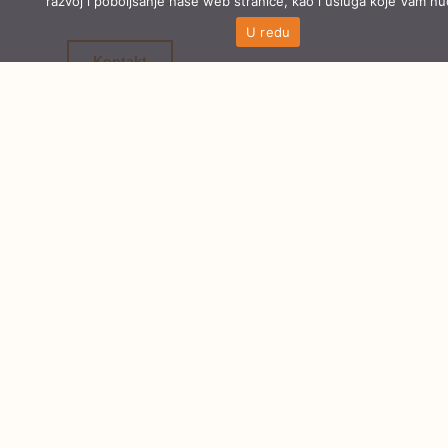
razvoj i poboljšanje naše web stranice, kao i usluga koje Vam n
U redu
Kontakt