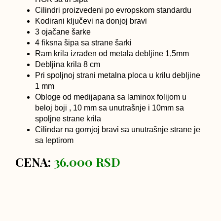
Cilindri proizvedeni po evropskom standardu
Kodirani ključevi na donjoj bravi
3 ojačane šarke
4 fiksna šipa sa strane šarki
Ram krila izrađen od metala debljine 1,5mm
Debljina krila 8 cm
Pri spoljnoj strani metalna ploca u krilu debljine
1 mm
Obloge od medijapana sa laminox folijom u
beloj boji , 10 mm sa unutrašnje i 10mm sa
spoljne strane krila
Cilindar na gornjoj bravi sa unutrašnje strane je
sa leptirom
CENA:
36.000 RSD