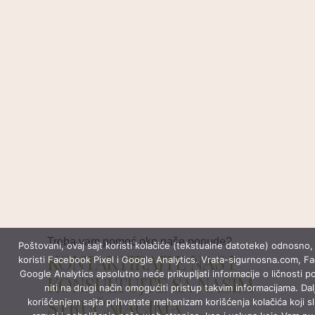
Treba vam pomoć oko naše ponude?
Poštovani, ovaj sajt koristi kolačiće (tekstualne datoteke) odnosno, 
KONTAKTIRAJTE NAS I
koristi Facebook Pixel i Google Analytics. Vrata-sigurnosna.com, F
Google Analytics apsolutno neće prikupljati informacije o ličnosti p
KONSULTUJTE SA NAŠIM
niti na drugi način omogućiti pristup takvim informacijama. Dal
STRUČNJACIMA
korišćenjem sajta prihvatate mehanizam korišćenja kolačića koji s