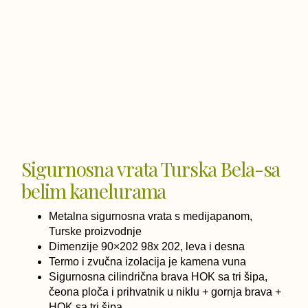
Sigurnosna vrata Turska Bela-sa
belim kanelurama
Metalna sigurnosna vrata s medijapanom,
Turske proizvodnje
Dimenzije 90×202 98x 202, leva i desna
Termo i zvučna izolacija je kamena vuna
Sigurnosna cilindrična brava HOK sa tri šipa,
čeona ploča i prihvatnik u niklu + gornja brava +
HOK sa tri šipa