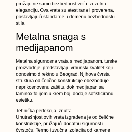
pružaju ne samo bezbednost već i izuzetnu
eleganciju. Ova vrata su atestirana i proverena,
postavljajući standarde u domenu bezbednosti i
stila.
Metalna snaga s
medijapanom
Metalna sigurnosna vrata s medijapanom, turske
proizvodnje, predstavljaju vrhunski kvalitet koji
donosimo direktno u Beograd. Njihova čvrsta
struktura od čelične konstrukcije obezbeđuje
neprikosnovenu zaštitu, dok medijapan sa
laminox folijom u krem boji dodaje sofisticiranu
estetiku.
Tehnička perfekcija iznutra
Unutrašnjost ovih vrata izgrađena je od čelične
konstrukcije, pružajući dodatnu sigurnost i
čvrstoću. Termo i zvučna izolacija od kamene