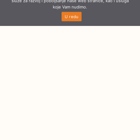
služe za razvoj i poboljšanje naše web stranice, kao i usluga
koje Vam nudimo.
U redu
Najbolja sigurnosna vrata
Najbolja sigurnosna vrata i šta treba da znate
pre kupovine?
Brave i kvake za sigurnosna