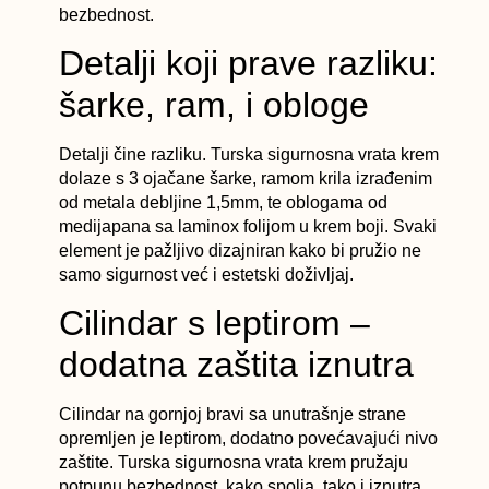
bezbednost.
Detalji koji prave razliku:
šarke, ram, i obloge
Detalji čine razliku. Turska sigurnosna vrata krem
dolaze s 3 ojačane šarke, ramom krila izrađenim
od metala debljine 1,5mm, te oblogama od
medijapana sa laminox folijom u krem boji. Svaki
element je pažljivo dizajniran kako bi pružio ne
samo sigurnost već i estetski doživljaj.
Cilindar s leptirom –
dodatna zaštita iznutra
Cilindar na gornjoj bravi sa unutrašnje strane
opremljen je leptirom, dodatno povećavajući nivo
zaštite. Turska sigurnosna vrata krem pružaju
potpunu bezbednost, kako spolja, tako i iznutra.