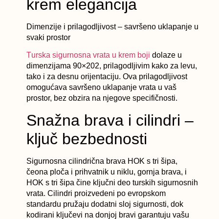
krem elegancija
Dimenzije i prilagodljivost – savršeno uklapanje u
svaki prostor
T
urska sigurnosna vrata u krem boji
dolaze u
dimenzijama 90×202, prilagodljivim kako za levu,
tako i za desnu orijentaciju. Ova prilagodljivost
omogućava savršeno uklapanje vrata u vaš
prostor, bez obzira na njegove specifičnosti.
Snažna brava i cilindri –
ključ bezbednosti
Sigurnosna cilindrična brava HOK s tri šipa,
čeona ploča i prihvatnik u niklu, gornja brava, i
HOK s tri šipa čine ključni deo turskih sigurnosnih
vrata. Cilindri proizvedeni po evropskom
standardu pružaju dodatni sloj sigurnosti, dok
kodirani ključevi na donjoj bravi garantuju vašu