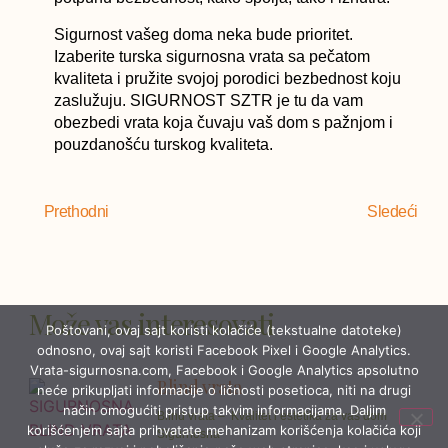
Sigurnost vašeg doma neka bude prioritet.
Izaberite turska sigurnosna vrata sa pečatom
kvaliteta i pružite svojoj porodici bezbednost koju
zaslužuju. SIGURNOST SZTR je tu da vam
obezbedi vrata koja čuvaju vaš dom s pažnjom i
pouzdanošću turskog kvaliteta.
Prethodni
Sledeći
Može vas interesovati
Poštovani, ovaj sajt koristi kolačiće (tekstualne datoteke)
odnosno, ovaj sajt koristi Facebook Pixel i Google Analytics.
Vrata-sigurnosna.com, Facebook i Google Analytics apsolutno
Blind vrata
neće prikupljati informacije o ličnosti posetioca, niti na drugi
način omogućiti pristup takvim informacijama. Daljim
Blind vrata – Kvalitet i estetika za vaš dom
korišćenjem sajta prihvatate mehanizam korišćenja kolačića koji
Sigurnosna