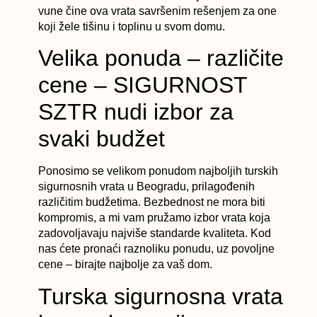
vune čine ova vrata savršenim rešenjem za one
koji žele tišinu i toplinu u svom domu.
Velika ponuda – različite
cene – SIGURNOST
SZTR nudi izbor za
svaki budžet
Ponosimo se velikom ponudom najboljih turskih
sigurnosnih vrata u Beogradu, prilagođenih
različitim budžetima. Bezbednost ne mora biti
kompromis, a mi vam pružamo izbor vrata koja
zadovoljavaju najviše standarde kvaliteta. Kod
nas ćete pronaći raznoliku ponudu, uz povoljne
cene – birajte najbolje za vaš dom.
Turska sigurnosna vrata