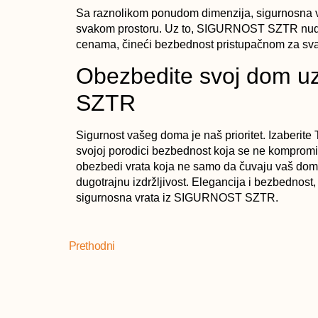
Sa raznolikom ponudom dimenzija, sigurnosna v
svakom prostoru. Uz to, SIGURNOST SZTR nudi
cenama, čineći bezbednost pristupačnom za sva
Obezbedite svoj dom 
SZTR
Sigurnost vašeg doma je naš prioritet. Izaberite 
svojoj porodici bezbednost koja se ne kompro
obezbedi vrata koja ne samo da čuvaju vaš dom ve
dugotrajnu izdržljivost. Elegancija i bezbednos
sigurnosna vrata iz SIGURNOST SZTR.
Prethodni