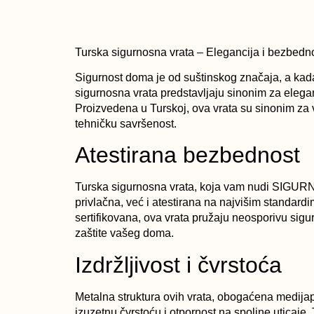
Turska sigurnosna vrata – Elegancija i bezbedn
Sigurnost doma je od suštinskog značaja, a kada 
sigurnosna vrata predstavljaju sinonim za elegan
Proizvedena u Turskoj, ova vrata su sinonim za vr
tehničku savršenost.
Atestirana bezbednost
Turska sigurnosna vrata, koja vam nudi SIGUR
privlačna, već i atestirana na najvišim standard
sertifikovana, ova vrata pružaju neosporivu sigu
zaštite vašeg doma.
Izdržljivost i čvrstoća
Metalna struktura ovih vrata, obogaćena medija
izuzetnu čvrstoću i otpornost na spoljne uticaj