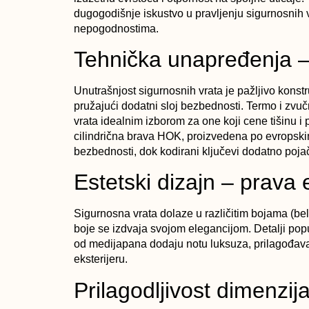
dugogodišnje iskustvo u pravljenju sigurnosnih 
nepogodnostima.
Tehnička unapređenja – 
Unutrašnjost sigurnosnih vrata je pažljivo konstr
pružajući dodatni sloj bezbednosti. Termo i zvu
vrata idealnim izborom za one koji cene tišinu 
cilindrična brava HOK, proizvedena po evropsk
bezbednosti, dok kodirani ključevi dodatno pojač
Estetski dizajn – prava 
S
igurnosna vrata
dolaze u različitim bojama (bel
boje se izdvaja svojom elegancijom. Detalji popu
od medijapana dodaju notu luksuza, prilagođavaj
eksterijeru.
Prilagodljivost dimenzi