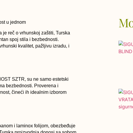
Mo
ost u jednom
je reč o vrhunskoj zaštiti, Turska
tan spoj stila i bezbednosti.
hunski kvalitet, pažljivu izradu, i
NOST SZTR, su ne samo estetski
ima bezbednosti. Proverena i
rnost, čineći ih idealnim izborom
panom i laminox folijom, obezbeđuje
e. Turska proizvodnja donosi sa sobom