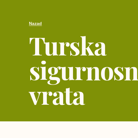
Nazad
Turska
sigurnos
vrata