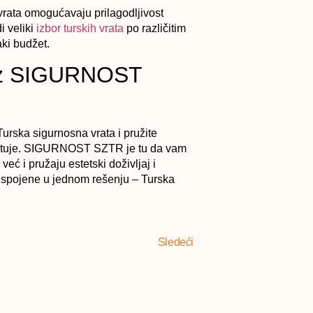
rata omogućavaju prilagodljivost
 veliki
izbor turskih vrata
po različitim
ki budžet.
uz SIGURNOST
Turska sigurnosna vrata i pružite
mituje. SIGURNOST SZTR je tu da vam
ć i pružaju estetski doživljaj i
t, spojene u jednom rešenju – Turska
Sledeći