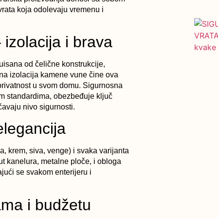
vrata koja odolevaju vremenu i
izolacija i brava
uisana od čelične konstrukcije,
čna izolacija kamene vune čine ova
i privatnost u svom domu. Sigurnosna
im standardima, obezbeđuje ključ
avaju nivo sigurnosti.
elegancija
a, krem, siva, venge) i svaka varijanta
t kanelura, metalne ploče, i obloga
ući se svakom enterijeru i
jama i budžetu